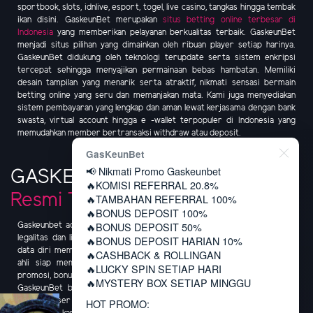
sportbook, slots, idnlive, esport, togel, live casino, tangkas hingga tembak
ikan disini. GaskeunBet merupakan
situs betting online terbesar di
Indonesia
yang memberikan pelayanan berkualitas terbaik. GaskeunBet
menjadi situs pilihan yang dimainkan oleh ribuan player setiap harinya.
GaskeunBet didukung oleh teknologi terupdate serta sistem enkripsi
tercepat sehingga menyajikan permainaan bebas hambatan. Memiliki
desain tampilan yang menarik serta atraktif, nikmati sensasi bermain
betting online yang seru dan memanjakan mata. Kami juga menyediakan
sistem pembayaran yang lengkap dan aman lewat kerjasama dengan bank
swasta, virtual account hingga e -wallet terpopuler di Indonesia yang
memudahkan member bertransaksi withdraw atau deposit.
GasKeunBet
📢 Nikmati Promo Gaskeunbet
GASKEUNBET
Betting Online
🔥KOMISI REFERRAL 20.8%
Resmi Terpercaya
🔥TAMBAHAN REFERRAL 100%
🔥BONUS DEPOSIT 100%
🔥BONUS DEPOSIT 50%
Gaskeunbet adalah
situs betting online resmi terpercaya
yang memiliki
legalitas dan lisensi dari BMM Testlabs sehingga menjamin kerahasiaan
🔥BONUS DEPOSIT HARIAN 10%
data diri member. Dilengkapi dengan pusat bantuan 24 jam oleh tenaga
🔥CASHBACK & ROLLINGAN
ahli siap membantu member kapan saja. Jangan lewatkan berbagai
🔥LUCKY SPIN SETIAP HARI
promosi, bonus dan event berhadiah untuk menguntungkan member yang
🔥MYSTERY BOX SETIAP MINGGU
GaskeunBet bagikan setiap harinya. Nikmati seluruh fasilitas ini hanya
dengan 1 user ID. Proses pendaftaran yang mudah dan cepat juga menjadi
HOT PROMO: